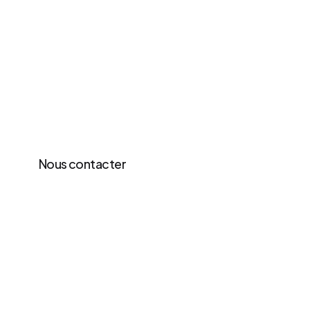
Nous contacter
En savoir plus
N
o
t
r
e
s
o
l
u
t
i
o
n
d
e
c
a
s
q
u
e
d
e
s
a
n
t
é
s
a
n
s
f
i
l
d
e
p
o
i
n
t
e
e
s
t
c
o
n
ç
u
e
p
o
u
r