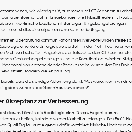
eteams wissen, wie wichtig es ist, zusammen mit CT-Scannern zu arbe
htbar, aber störend laut. In Umgebungen wie Hybridtheatern, EP-Lab
aboren, wo klinische Exzellenz mit ständigen Umgebungsstörungen
en muss, ist dies eine allgemein anerkannte Bedingung.
 internen Überprüfung kommunikationsintensiver Abteilungen stellte sic
Radiologie eine klare Untergruppe darstellt, in der
Pro11 Kopfhörer
könn
en Mehrwert schaffen. Angesichts der Tatsache, dass CT-Scanner ein
 hohen Geräuschpegel erzeugen und die Koordination zwischen Bildg
ilfspersonal von entscheidender Bedeutung ist, wurde klar: Das Proble
 Bewusstsein, sondern die Anpassung.
n bereits, dass die ständige Ablenkung da ist. Was wäre, wenn wir dir e
eit geben würden, darüber hinauszuwachsen?
er Akzeptanz zur Verbesserung
icht darum, Lärm in die Radiologie einzuführen. Es geht darum,
steams zu helfen, trotzdem wieder Klarheit zu erlangen. Das
Pro11 He
von Quail Digital wurde genau dafür konzipiert: klinische Hochdruckzo
bale Befehle nicht nur den Lärm, sondern auch das, was auf dem Spi