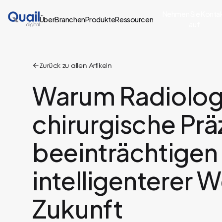
Nehmen Sie Konta
Über
Branchen
Produkte
Ressourcen
auf
Zurück zu allen Artikeln
Warum Radiologi
chirurgische Präz
beeinträchtigen s
intelligenterer W
Zukunft