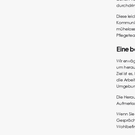
durchdri
Diese leic
Kommunika
mühelose
Pflegete
Eine b
Wir erwäg
um heraus
Ziel ist 
die Arbei
Umgebung
Die Herau
Aufmerksa
Wenn Sie 
Gespräch 
Wohlbefin