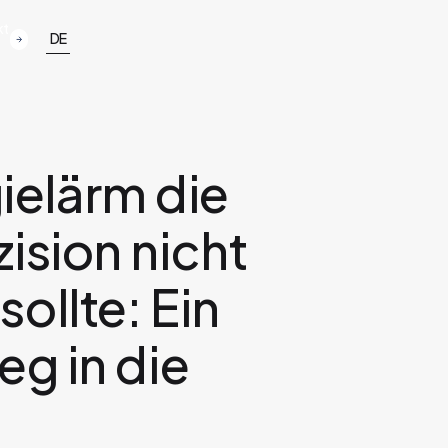
kt
DE
elärm die
ision nicht
ollte: Ein
eg in die