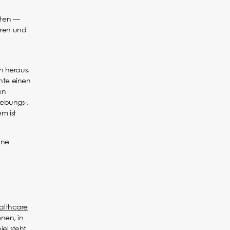
iten —
oren und
h heraus,
te einen
en
ebungs-,
m ist
ine
althcare
nen, in
el steht,