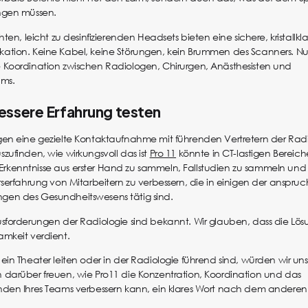
ngen müssen.
hten, leicht zu desinfizierenden Headsets bieten eine sichere, kristallkl
tion. Keine Kabel, keine Störungen, kein Brummen des Scanners. Nu
 Koordination zwischen Radiologen, Chirurgen, Anästhesisten und
ams.
essere Erfahrung testen
en eine gezielte Kontaktaufnahme mit führenden Vertretern der Radi
zufinden, wie wirkungsvoll das ist
Pro 11
könnte in CT-lastigen Bereich
es, Erkenntnisse aus erster Hand zu sammeln, Fallstudien zu sammeln und
tserfahrung von Mitarbeitern zu verbessern, die in einigen der anspruc
en des Gesundheitswesens tätig sind.
sforderungen der Radiologie sind bekannt. Wir glauben, dass die Lö
mkeit verdient.
ein Theater leiten oder in der Radiologie führend sind, würden wir uns
darüber freuen, wie Pro11 die Konzentration, Koordination und das
den Ihres Teams verbessern kann, ein klares Wort nach dem anderen