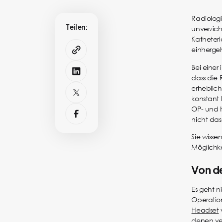
Radiologi
Teilen:
unverzic
Katheterl
einhergeh
Bei einer
dass die 
erheblich
konstant
OP- und H
nicht das
Sie wisse
Möglichk
Von d
Es geht n
Operation
Headset
denen ver