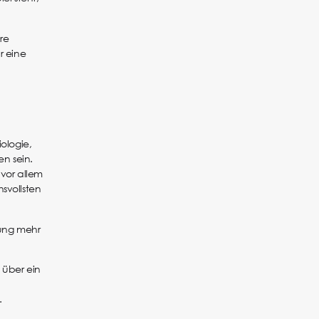
are
r eine
ologie,
en sein.
 vor allem
hsvollsten
sung mehr
 über ein
.