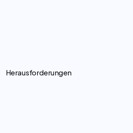
Leistungen
Sofortige Kommunikation zwischen Kollegen im
gesamten Geschäft
Schnellere Aufgabenkoordination und Unterstützung
zwischen Abteilungen
Ein reibungsloseres Kundenerlebnis in geschäftigen
Handelsperioden
Herausforderungen